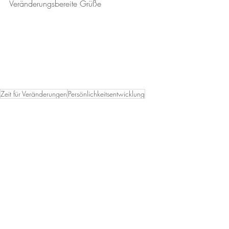
Veränderungsbereite Grüße
Zeit für Veränderungen
Persönlichkeitsentwicklung
Der Beginn einer spannenden Reise
Burnout
Rückblick zum Anfang
Persönliches
Aktuelle Beiträge
Alle ansehen