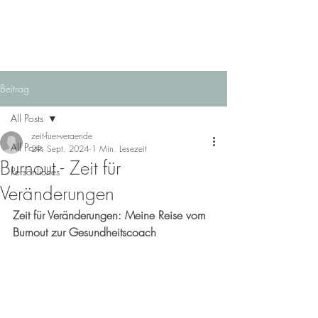
Beitrag
All Posts
zeit-fuer-veraende
All Posts
29. Sept. 2024
1 Min. Lesezeit
Burnout - Zeit für
Persönliches
Veränderungen
Zeit für Veränderungen: Meine Reise vom 
Burnout zur Gesundheitscoach