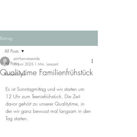
Beitrag
All Posts
zeit-fuer-veraende
All Posts
7. Juni 2025
1 Min. Lesezeit
Qualitytime Familienfrühstück
Persönliches
Es ist Sonntagmittag und wir starten um 
12 Uhr zum Teeniefrühstück. Die Zeit 
davor gehört zu unserer Qualitytime, in 
der wir ganz bewusst mal langsam in den 
Tag starten. 