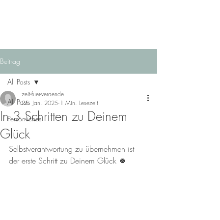
Beitrag
All Posts
zeit-fuer-veraende
All Posts
25. Jan. 2025
1 Min. Lesezeit
In 3 Schritten zu Deinem
Persönliches
Glück
Selbstverantwortung zu übernehmen ist 
der erste Schritt zu Deinem Glück 🍀