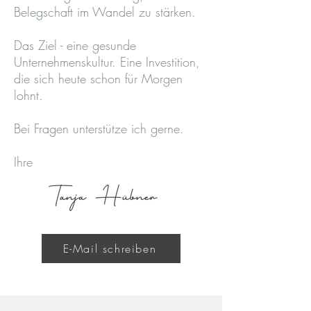
Belegschaft im Wandel zu stärken.
Das Ziel - eine gesunde
Unternehmenskultur. ​Eine Investition,
die sich heute schon für Morgen
lohnt.
Bei Fragen unterstütze ich gerne.
Ihre
E-Mail schreiben