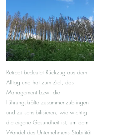
Retreat bedeutet Rückzug aus dem
Alltag und hat zum Ziel, das
Management bzw. die
Führungskräfte zusammenzubringen
und zu sensibilisieren, wie wichtig
die eigene Gesundheit ist, um dem
Wandel des Unternehmens Stabilität