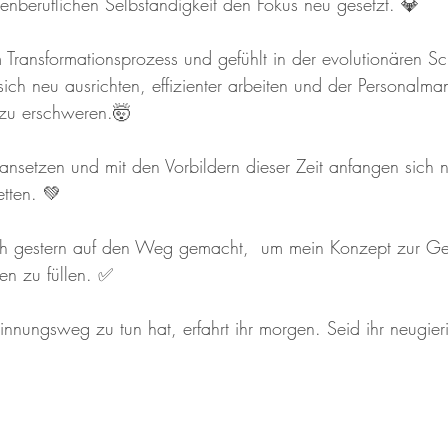
benberuflichen Selbständigkeit den Fokus neu gesetzt. 💎
m Transformationsprozess und gefühlt in der evolutionären Sc
ch neu ausrichten, effizienter arbeiten und der Personalman
 zu erschweren.🤯
setzen und mit den Vorbildern dieser Zeit anfangen sich 
etten. 💚
h gestern auf den Weg gemacht,  um mein Konzept zur Ges
en zu füllen. ✅️
nungsweg zu tun hat, erfahrt ihr morgen. Seid ihr neugieri