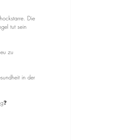
hockstarre. Die 
gel tut sein 
neu zu 
undheit in der 
g❓️