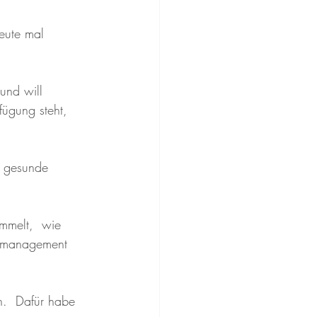
eute mal 
und will 
fügung steht,  
e gesunde 
mmelt,  wie 
tsmanagement 
n.  Dafür habe 