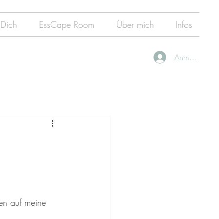
 Dich
EssCape Room
Über mich
Infos
Anmelden
en auf meine 