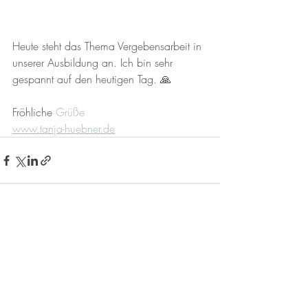
Heute steht das Thema Vergebensarbeit in 
unserer Ausbildung an. Ich bin sehr 
gespannt auf den heutigen Tag. 🙏
Fröhliche 
Grüße
www.tanja-huebner.de
Aktuelle Beiträge
Alle ansehen