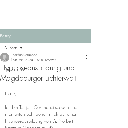
Beitrag
All Posts
zeit-fuer-veraende
All Posts
5. Dez. 2024
1 Min. Lesezeit
Hypnoseausbildung und
Persönliches
Magdeburger Lichterwelt
Hallo, 
Ich bin Tanja,  Gesundheitscoach und 
momentan befinde ich mich auf einer 
Hypnoseausbildung von Dr. Norbert 
Preetz in Magdeburg. ✍️