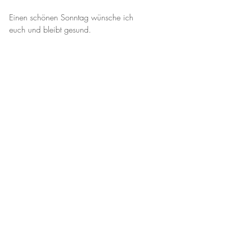
Einen schönen Sonntag wünsche ich 
euch und bleibt gesund. 
Eure Tanja
Aktuelle Beiträge
Alle ansehen