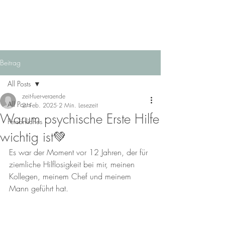
Beitrag
All Posts
zeit-fuer-veraende
All Posts
2. Feb. 2025
2 Min. Lesezeit
Warum psychische Erste Hilfe
Persönliches
wichtig ist💚
Es war der Moment vor 12 Jahren, der für 
ziemliche Hilflosigkeit bei mir, meinen 
Kollegen, meinem Chef und meinem 
Mann geführt hat. 