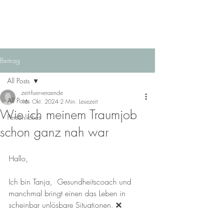
Beitrag
All Posts
zeit-fuer-veraende
All Posts
16. Okt. 2024
2 Min. Lesezeit
Wie ich meinem Traumjob
Persönliches
schon ganz nah war
Hallo, 
Ich bin Tanja,  Gesundheitscoach und  
manchmal bringt einen das Leben in 
scheinbar unlösbare Situationen. ❌️