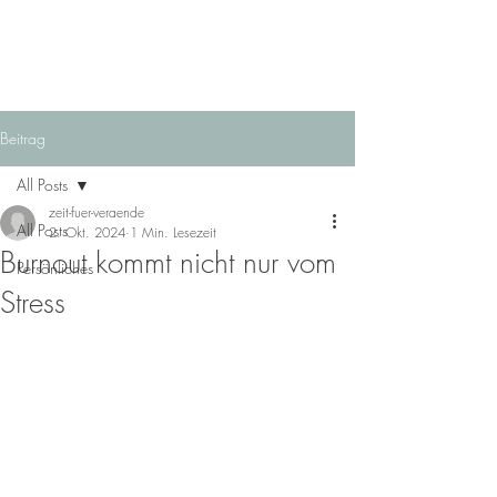
Beitrag
All Posts
zeit-fuer-veraende
All Posts
2. Okt. 2024
1 Min. Lesezeit
Burnout kommt nicht nur vom
Persönliches
Stress